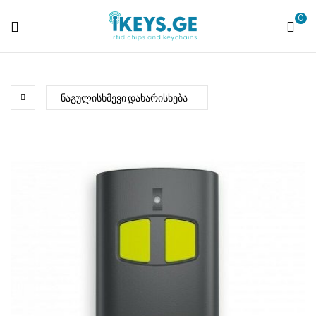
0
ikeys.ge