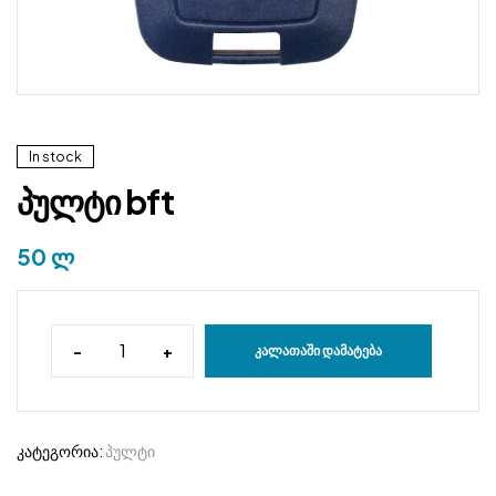
In stock
პულტი bft
50
ლ
-
+
ᲙᲐᲚᲐᲗᲐᲨᲘ ᲓᲐᲛᲐᲢᲔᲑᲐ
კატეგორია:
პულტი